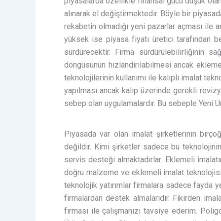
piyasalarda özellikle finansal gücü düşük olan
alınarak el değiştirmektedir. Böyle bir piyasa
rekabetin olmadığı yeni pazarlar açması ile a
yüksek ise piyasa fiyatı üretici tarafından be
sürdürecektir. Firma sürdürülebilirliğinin 
döngüsünün hızlandırılabilmesi ancak eklemel
teknolojilerinin kullanımı ile kalıplı imalat te
yapılması ancak kalıp üzerinde gerekli reviz
sebep olan uygulamalardır. Bu sebeple Yeni Ürü
Piyasada var olan imalat şirketlerinin birçoğ
değildir. Kimi şirketler sadece bu teknolojinin
servis desteği almaktadırlar. Eklemeli imala
doğru malzeme ve eklemeli imalat teknolojisin
teknolojik yatırımlar firmalara sadece fayda 
firmalardan destek almalarıdır. Fikirden ima
firması ile çalışmanızı tavsiye ederim. Poli