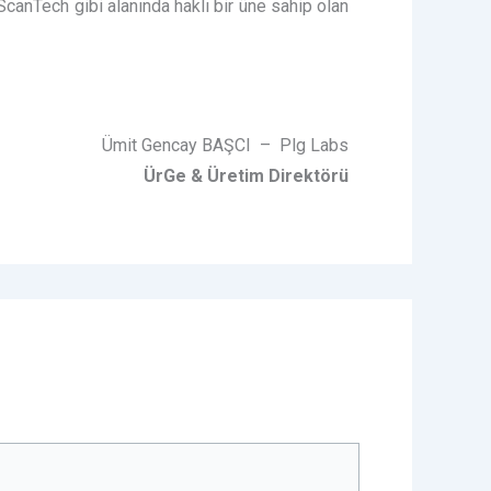
ScanTech gibi alanında haklı bir üne sahip olan
Ümit Gencay BAŞCI – Plg Labs
ÜrGe & Üretim Direktörü