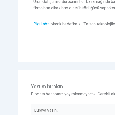
Ürün Geliştirme Sürecinin her basamağında başa
firmaların cihazların distrübitörlüğünü yapark
Plg Labs
olarak hedefimiz; “En son teknolojile
Yorum bırakın
E-posta hesabınız yayımlanmayacak.
Gerekli al
Buraya
yazın..