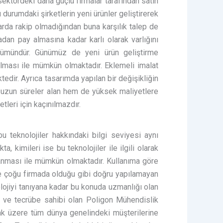
sektördeki daha güçlü firmalar tarafından satın
durumdaki şirketlerin yeni ürünler geliştirerek
arda rakip olmadığından buna karşılık talep de
sadan pay almasına kadar karlı olarak varlığını
le mümündür. Günümüz de yeni ürün geliştirme
ılması ile mümkün olmaktadır. Eklemeli imalat
ktedir. Ayrıca tasarımda yapılan bir değişikliğin
m uzun süreler alan hem de yüksek maliyetlere
leri için kaçınılmazdır.
bu teknolojiler hakkındaki bilgi seviyesi aynı
, kimileri ise bu teknolojiler ile ilgili olarak
lanması ile mümkün olmaktadır. Kullanıma göre
rde çoğu firmada olduğu gibi doğru yapılamayan
lojiyi tanıyana kadar bu konuda uzmanlığı olan
 ve tecrübe sahibi olan Poligon Mühendislik
mak üzere tüm dünya genelindeki müşterilerine