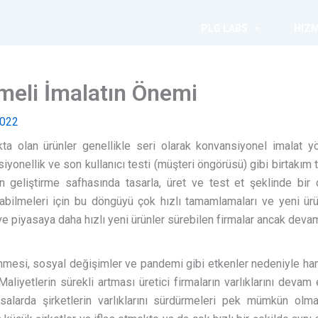
PLG LABS
HIZ
emeli İmalatın Önemi
2022
ta olan ürünler genellikle seri olarak konvansiyonel imalat yö
yonellik ve son kullanıcı testi (müşteri öngörüsü) gibi birtakım 
 geliştirme safhasında tasarla, üret ve test et şeklinde bir 
ırabilmeleri için bu döngüyü çok hızlı tamamlamaları ve yeni ür
piyasaya daha hızlı yeni ürünler sürebilen firmalar ancak devamlı
nmesi, sosyal değişimler ve pandemi gibi etkenler nedeniyle ha
aliyetlerin sürekli artması üretici firmaların varlıklarını devam
alarda şirketlerin varlıklarını sürdürmeleri pek mümkün olm