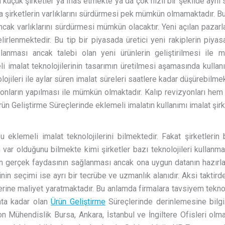
 küçük şirketler ya iflas etmekte ya da çok hızlı bir şekilde aynı 
da şirketlerin varlıklarını sürdürmesi pek mümkün olmamaktadır. Bu 
ncak varlıklarını sürdürmesi mümkün olacaktır. Yeni açılan pazarl
lirlenmektedir. Bu tip bir piyasada üretici yeni rakiplerin piya
sağlanması ancak talebi olan yeni ürünlerin geliştirilmesi i
i imalat teknolojilerinin tasarımın üretilmesi aşamasında kullan
knolojileri ile aylar süren imalat süreleri saatlere kadar düşürebilme
yonların yapılması ile mümkün olmaktadır. Kalıp revizyonları he
n Geliştirme Süreçlerinde eklemeli imalatın kullanımı imalat şirket
u eklemeli imalat teknolojilerini bilmektedir. Fakat şirketlerin 
 var olduğunu bilmekte kimi şirketler bazı teknolojileri kullanmakta
tın gerçek faydasının sağlanması ancak ona uygun datanın hazır
in seçimi ise ayrı bir tecrübe ve uzmanlık alanıdır. Aksi takti
yerine maliyet yaratmaktadır. Bu anlamda firmalara tavsiyem tekno
lata kadar olan
Ürün Geliştirme
Süreçlerinde derinlemesine bilgi
gon Mühendislik Bursa, Ankara, İstanbul ve İngiltere Ofisleri ol