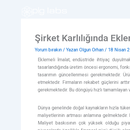
İçeriğe
atla
Şirket Karlılığında Ekl
Yorum bırakın
/ Yazan
Olgun Orhan
/
18 Nisan 
Eklemeli İmalat, endüstride ihtiyaç duyulmak
tasarlandığında üretim öncesi ergonomi, fonksi
tasarımın güncellenmesi gerekmektedir. Ürün
etmektedir. Firmaların rekabet güçlerini artt
gerekmektedir. Bu döngüyü hızlı tamamlayan ve 
Dünya genelinde doğal kaynakların hızla tüke
maliyetlerinin artması anlamına gelmektedir. M
Maliyet baskısının çok yüksek olduğu piyas